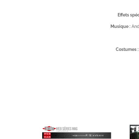
Effets spé
Musique :
And
Costumes :