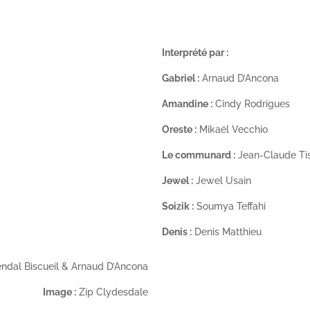
Interprété par :
Gabriel :
Arnaud D’Ancona
Amandine :
Cindy Rodrigues
Oreste :
Mikaël Vecchio
Le communard :
Jean-Claude Ti
Jewel :
Jewel Usain
Soizik :
Soumya Teffahi
Denis :
Denis Matthieu
dal Biscueil & Arnaud D’Ancona
Image :
Zip Clydesdale